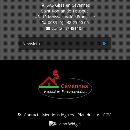
SAS Gîtes en Cévennes
Saint Roman de Tousque
48110 Moissac Vallée Française
0033 (0)4 48 25 00 05
contact@48110.fr
Contact
Mentions légales
Plan du site
CGV