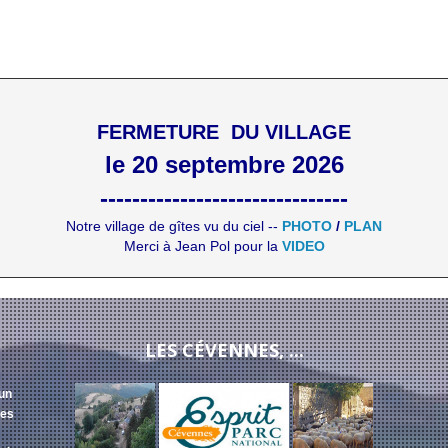
FERMETURE DU VILLAGE
le 20 septembre 2026
-------------------------------
Notre village de gîtes vu du ciel --
PHOTO
/
PLAN
Merci à Jean Pol pour la
VIDEO
LES CÉVENNES, ...
 un
des