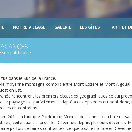
IL
NOTRE VILLAGE
GALERIE
LES GÎTES
TARIF ET D
 VACANCES
e son patrimoine
situé dans le Sud de la France.
ge de moyenne montagne compris entre Mont Lozère et Mont Aigoual s
uest en Est.
rranée rencontrent les premiers obstacles géographiques ce qui prov
s. Le paysage est parfaitement adapté à ces épisodes qui sont donc,
ncales en contrebas.
n 2011 en tant que Patrimoine Mondial de l' Unesco au titre de sa q
ités, veille quant à lui sur les Cévennes depuis plusieurs décénies. 
traine parfois certaines contraintes, ce que tout le monde en Cévenne