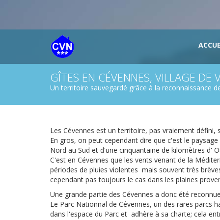
ACCUE
GÎTES EN CÉVENNES, VILLAGE DE
Un territoire sauvegardé grâce à la reconnaissance d
Les Cévennes est un territoire, pas vraiement défini, 
En gros, on peut cependant dire que c'est le paysa
Nord au Sud et d'une cinquantaine de kilomètres d' O
C'est en Cévennes que les vents venant de la Médite
périodes de pluies violentes mais souvent très brève
cependant pas toujours le cas dans les plaines prove
Une grande partie des Cévennes a donc été reconnue e
Le Parc Nationnal de Cévennes, un des rares parcs hab
dans l'espace du Parc et adhère à sa charte; cela en