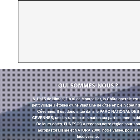
QUI SOMMES-NOUS ?
A 1 h15 de Nimes, 1 h30 de Montpellier, la Châtaigneraie est
petit village 3 étoiles d'une vingtaine de gîtes en plein coeur 
Cévennes. Il est donc situé dans le PARC NATIONAL DES
CEVENNES, un des rares parcs nationaux partiellement habi
De leurs côtés, l'UNESCO a reconnu notre région pour son
agropastoralisme et NATURA 2000, notre vallée, pour sa
biodiversité.