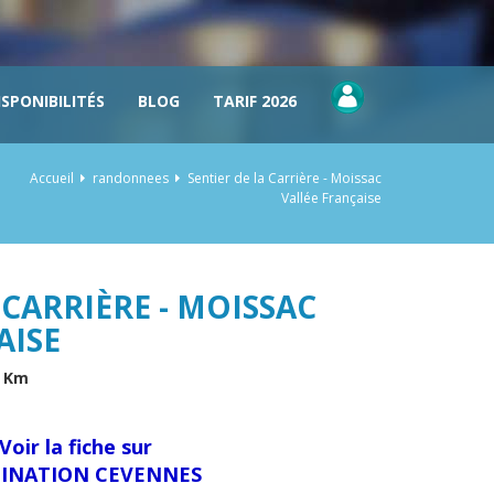
ISPONIBILITÉS
BLOG
TARIF 2026
Accueil
randonnees
Sentier de la Carrière - Moissac
Vallée Française
 CARRIÈRE - MOISSAC
AISE
9 Km
Voir la fiche sur
INATION CEVENNES