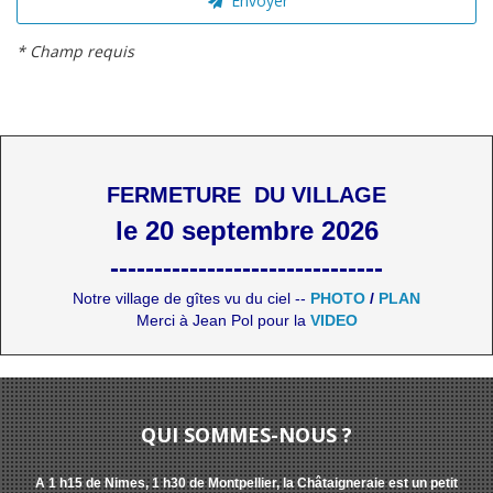
Envoyer
* Champ requis
FERMETURE DU VILLAGE
le 20 septembre 2026
-------------------------------
Notre village de gîtes vu du ciel --
PHOTO
/
PLAN
Merci à Jean Pol pour la
VIDEO
QUI SOMMES-NOUS ?
A 1 h15 de Nimes, 1 h30 de Montpellier, la Châtaigneraie est un petit