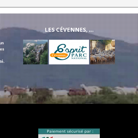
LES CÉVENNES, ...
 un
des
té.