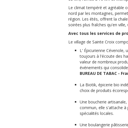
Le climat tempéré et agréable off
nord par les montagnes, permet d
région. Les étés, offrent la chal
soirées plus fraîches qu'en ville, 
Avec tous les services de pr
Le village de Sainte Croix comp
L' Épicurienne Cévenole, 
toujours à l'écoute des hab
valeur de nombreux produi
événements qui consolident 
BUREAU DE TABAC - Fra
La Biotik, épicerie bio ind
choix de produits écoresp
Une boucherie artisanale
commun, elle s'attache à 
spécialités locales.
Une boulangerie pâtisseri