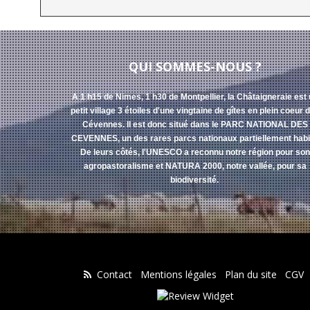
QUI SOMMES-NOUS ?
A 1 h15 de Nimes, 1 h30 de Montpellier, la Châtaigneraie est
petit village 3 étoiles d'une vingtaine de gîtes en plein coeur 
Cévennes. Il est donc situé dans le PARC NATIONAL DES
CEVENNES, un des rares parcs nationaux partiellement habi
De leurs côtés, l'UNESCO a reconnu notre région pour son
agropastoralisme et NATURA 2000, notre vallée, pour sa
biodiversité.
Contact
Mentions légales
Plan du site
CGV