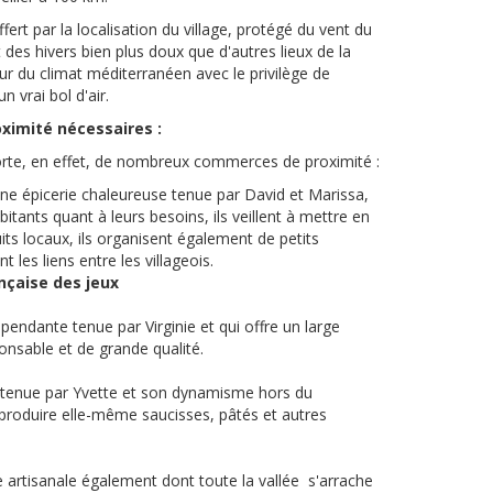
ert par la localisation du village, protégé du vent du
es hivers bien plus doux que d'autres lieux de la
eur du climat méditerranéen avec le privilège de
un vrai bol d'air.
oximité nécessaires :
orte, en effet, de nombreux commerces de proximité :
une épicerie chaleureuse tenue par David et Marissa,
itants quant à leurs besoins, ils veillent à mettre en
ts locaux, ils organisent également de petits
les liens entre les villageois.
nçaise des jeux
épendante tenue par Virginie et qui offre un large
onsable et de grande qualité.
, tenue par Yvette et son dynamisme hors du
produire elle-même saucisses, pâtés et autres
e artisanale également dont toute la vallée s'arrache