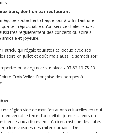
ries.
x bars, dont un bar restaurant :
on équipe s'attachent chaque jour à offrir tant une
e qualité irréprochable qu'un service chaleureux et
t aussi très régulièrement des concerts ou soiré à
amicale et joyeuse.
 Patrick, qui régale touristes et locaux avec ses
es soirs en juillet et août mais aussi le samedi soir,
mporter ou à déguster sur place - 07 62 19 75 83
 Sainte Croix Véllée Française des pompes à
e.
iées
e une région vide de manifestations culturelles en tout
ste en véritable terre d'accueil de jeunes talents en
résidence aux artistes en création ainsi que des salles
ier à leur voisines des milieux urbains. De