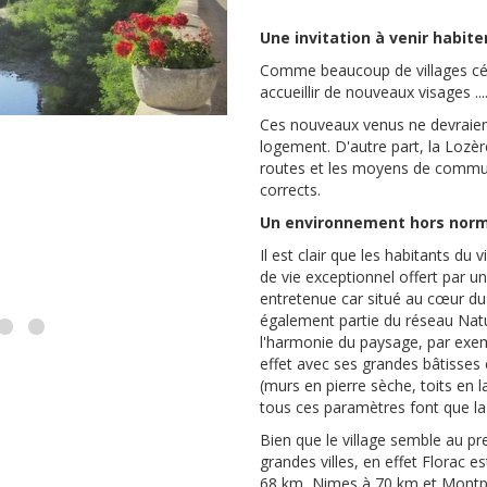
Une invitation à venir habite
Comme beaucoup de villages céve
accueillir de nouveaux visages ...
Ces nouveaux venus ne devraient 
logement. D'autre part, la Lozèr
routes et les moyens de commun
corrects.
Un environnement hors norm
L' Epi
Il est clair que les habitants du
de vie exceptionnel offert par 
entretenue car situé au cœur d
également partie du réseau Natur
l'harmonie du paysage, par exemp
effet avec ses grandes bâtisses 
(murs en pierre sèche, toits en l
tous ces paramètres font que l
Bien que le village semble au pre
grandes villes, en effet Florac 
68 km, Nimes à 70 km et Montpe