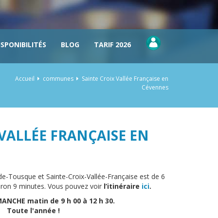
ISPONIBILITÉS
BLOG
TARIF 2026
Accueil
communes
Sainte Croix Vallée Française en
Cévennes
 VALLÉE FRANÇAISE EN
e-Tousque et Sainte-Croix-Vallée-Française est de 6
viron 9 minutes. Vous pouvez voir
l’itinéraire
ici
.
ANCHE matin de 9 h 00 à 12 h 30.
Toute l'année !