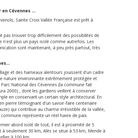
r en Cévennes ...
nols, Sainte Croix Vallée Française est prêt à
.
pas trouver trop difficilement des possibilités de
e n'est plus un pays isolé comme autrefois. Les
ication sont maintenant, à peu près partout, très
es...
curienne Cévenole
 village et des hameaux alentours jouissent d'un cadre
une nature environnante extrêmement protégée et
u Parc National des Cévennes (la commune fait
a 2000) , dont les gardiens veillent à conserver
le en conservant un certain style architectural. En
en pierre témoignant d'un savoir-faire centenaire
auze) qui contribue au charme irrésistible de la vallée,
a commune représente un réel havre de paix.
mier abord isolé de tout, il est à proximité de 5
est à seulement 30 km, Alès se situe à 53 km, Mende à
llier à 100 km.